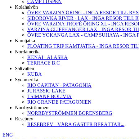
CAMP LUSPEN
Kolahalvön
ÖVRE VARZINA ÖRING - INGA RESOR TILL RY
SIDOROVKA RIVER - LAX - INGA RESOR TILL 
ÖVRE VARZINA TROFÈ ÖRING XL - INGA RESO
VARZINA CLIFFHANGER LAX - INGA RESOR TI
ÖVRE YOKANGA LAX - CAMP SUHAYA - INGA R
Kamtjatka
FLOATING TRIP KAMTJATKA - INGA RESOR TIL
Nordamerika
KENAI - ALASKA
TERRACE B.C
Saltvatten
KUBA
Sydamerika
RIO CAPITAN - PATAGONIA
JURASSIC LAKE
TSIMANE BOLIVIA
RIO GRANDE PATAGONIEN
Norrbyströmmen
NORRBYSTRÖMMEN BORENSBERG
Resebrev
RESEBREV - VÅRA GÄSTER BERÄTTAR...
ENG